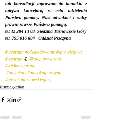
lub konsultacji zapraszam do kontaktu z 
tutejszą kancelarią w celu udzielenia 
Państwu pomocy. Nasi adwokaci i radcy 
prawni zawsze Państwu pomogą.
tel.32 284 13 03  Siedziba Tarnowskie Góry
tel. 795 016 884   Oddział Pszczyna
#wygrana
#odszkodowanie
#sprawiedliwe
#wygrana
💪 
#kolejnawygrana
#wielkawygrana
#adwokaci
#adwokatpszczyna
#adwokattarnowskiegory
Prawo cywilne