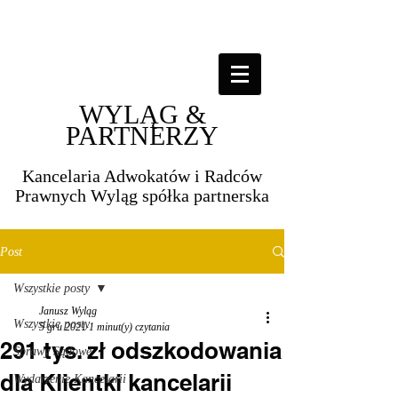
WYLĄG &
PARTNERZY
Kancelaria Adwokatów i Radców
Prawnych Wyląg spółka partnerska​​
Post
Wszystkie posty
Janusz Wyląg
Wszystkie posty
5 gru 2021
1 minut(y) czytania
291 tys. zł odszkodowania
Sprawy Sądowe
dla Klientki kancelarii
Wydarzenie Kancelarii