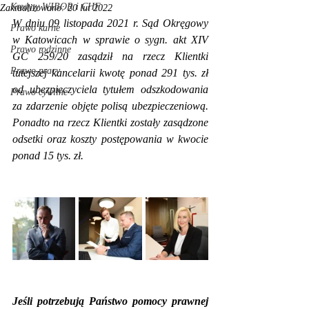
Kredyty WIBOR i CHF
Zaktualizowano:
20 lut 2022
W dniu 09 listopada 2021 r. Sąd Okręgowy 
Prawo karne
w Katowicach w sprawie o sygn. akt XIV 
Prawo rodzinne
GC 259/20 zasądził na rzecz Klientki 
Prawo pracy
tutejszej kancelarii kwotę ponad 291 tys. zł 
od ubezpieczyciela tytułem odszkodowania 
Prawo cywilne
za zdarzenie objęte polisą ubezpieczeniową. 
Ponadto na rzecz Klientki zostały zasądzone 
odsetki oraz koszty postępowania w kwocie 
ponad 15 tys. zł.
Jeśli potrzebują Państwo pomocy prawnej 