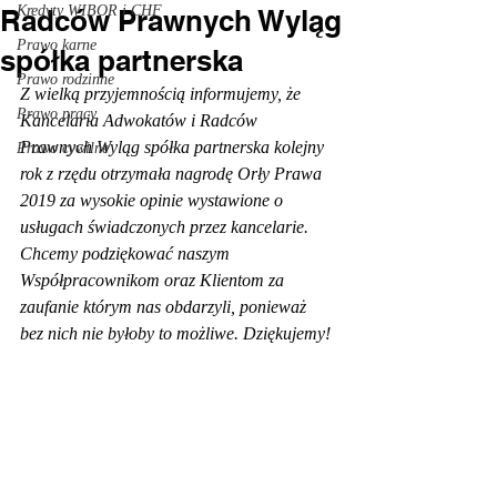
Kredyty WIBOR i CHF
Radców Prawnych Wyląg
Prawo karne
spółka partnerska
Prawo rodzinne
Z wielką przyjemnością informujemy, że 
Prawo pracy
Kancelaria Adwokatów i Radców 
Prawnych Wyląg spółka partnerska kolejny 
Prawo cywilne
rok z rzędu otrzymała nagrodę Orły Prawa 
2019 za wysokie opinie wystawione o 
usługach świadczonych przez kancelarie. 
Chcemy podziękować naszym 
Współpracownikom oraz Klientom za 
zaufanie którym nas obdarzyli, ponieważ 
bez nich nie byłoby to możliwe. Dziękujemy!