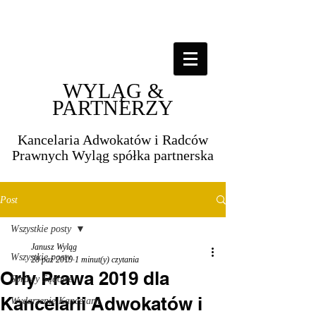
WYLĄG &
PARTNERZY
Kancelaria Adwokatów i Radców
Prawnych Wyląg spółka partnerska​​
Post
Wszystkie posty
Janusz Wyląg
Wszystkie posty
28 paź 2019
1 minut(y) czytania
Orły Prawa 2019 dla
Sprawy Sądowe
Kancelarii Adwokatów i
Wydarzenie Kancelarii