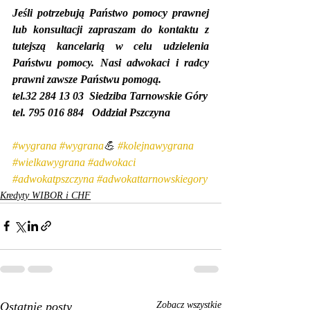
Jeśli potrzebują Państwo pomocy prawnej 
lub konsultacji zapraszam do kontaktu z 
tutejszą kancelarią w celu udzielenia 
Państwu pomocy. Nasi adwokaci i radcy 
prawni zawsze Państwu pomogą.
tel.32 284 13 03  Siedziba Tarnowskie Góry
tel. 795 016 884   Oddział Pszczyna
#wygrana
#wygrana
💪 
#kolejnawygrana
#wielkawygrana
#adwokaci
#adwokatpszczyna
#adwokattarnowskiegory
Kredyty WIBOR i CHF
Ostatnie posty
Zobacz wszystkie