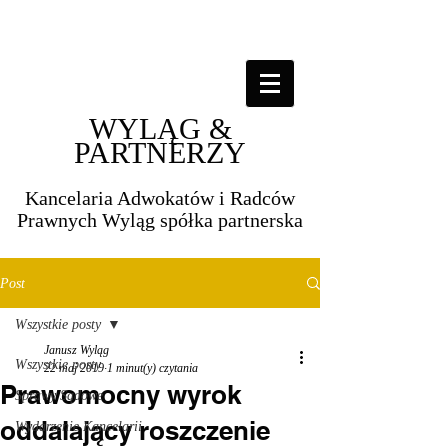
WYLĄG &
PARTNERZY
Kancelaria Adwokatów i Radców
Prawnych Wyląg spółka partnerska​​
Post
Wszystkie posty
Janusz Wyląg
Wszystkie posty
22 maj 2019
1 minut(y) czytania
Prawomocny wyrok
Sprawy Sądowe
oddalający roszczenie
Wydarzenie Kancelarii