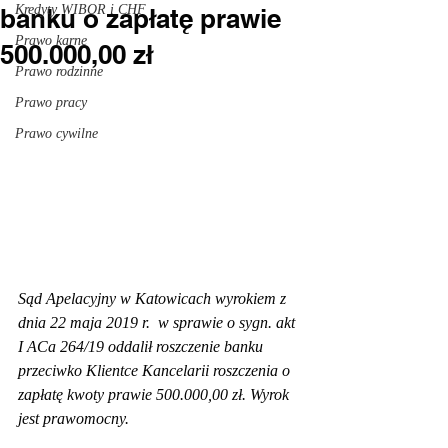
Kredyty WIBOR i CHF
banku o zapłatę prawie
Prawo karne
500.000,00 zł
Prawo rodzinne
Prawo pracy
Prawo cywilne
Sąd Apelacyjny w Katowicach wyrokiem z 
dnia 22 maja 2019 r.  w sprawie o sygn. akt 
I ACa 264/19 oddalił roszczenie banku 
przeciwko Klientce Kancelarii roszczenia o 
zapłatę kwoty prawie 500.000,00 zł. Wyrok 
jest prawomocny.