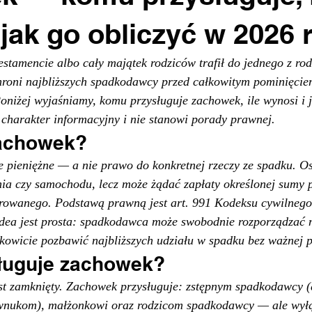
 jak go obliczyć w 2026 
estamencie albo cały majątek rodziców trafił do jednego z rod
hroni najbliższych spadkodawcy przed całkowitym pominięcie
oniżej wyjaśniamy, komu przysługuje zachowek, ile wynosi i j
 charakter informacyjny i nie stanowi porady prawnej.
zachowek?
e pieniężne — a nie prawo do konkretnej rzeczy ze spadku. 
nia czy samochodu, lecz może żądać zapłaty określonej sumy p
rowanego. Podstawą prawną jest art. 991 Kodeksu cywilnego
 Idea jest prosta: spadkodawca może swobodnie rozporządzać 
kowicie pozbawić najbliższych udziału w spadku bez ważnej p
ługuje zachowek?
t zamknięty. Zachowek przysługuje: zstępnym spadkodawcy (dz
 wnukom), małżonkowi oraz rodzicom spadkodawcy — ale wyłą