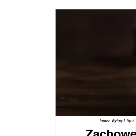
Prawo pracy
Prawo cywilne
Janusz Wyląg
1 lip
3 
Zachowek