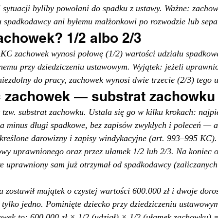
 sytuacji byliby powołani do spadku z ustawy. Ważne: zachow
u spadkodawcy ani byłemu małżonkowi po rozwodzie lub separ
zachowek? 1/2 albo 2/3
1 KC zachowek wynosi połowę (1/2) wartości udziału spadkowe
emu przy dziedziczeniu ustawowym. Wyjątek: jeżeli uprawnio
niezdolny do pracy, zachowek wynosi dwie trzecie (2/3) tego u
ć zachowek — substrat zachowku
 tzw. substrat zachowku. Ustala się go w kilku krokach: najpi
a minus długi spadkowe, bez zapisów zwykłych i poleceń — a
określone darowizny i zapisy windykacyjne (art. 993–995 KC).
wowy uprawnionego oraz przez ułamek 1/2 lub 2/3. Na koniec o
re uprawniony sam już otrzymał od spadkodawcy (zaliczanych
zostawił majątek o czystej wartości 600.000 zł i dwoje dorosł
 tylko jedno. Pominięte dziecko przy dziedziczeniu ustawowy
wek to: 600.000 zł × 1/2 (udział) × 1/2 (ułamek zachowku) =