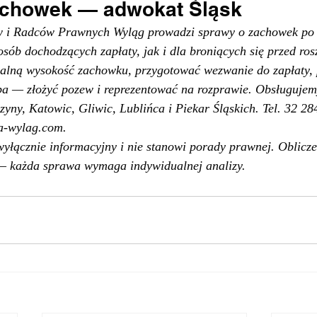
achowek — adwokat Śląsk
 i Radców Prawnych Wyląg prowadzi sprawy o zachowek po 
ób dochodzących zapłaty, jak i dla broniących się przed ros
alną wysokość zachowku, przygotować wezwanie do zapłaty, 
eba — złożyć pozew i reprezentować na rozprawie. Obsługujem
yny, Katowic, Gliwic, Lublińca i Piekar Śląskich. Tel. 32 284
a-wylag.com.
wyłącznie informacyjny i nie stanowi porady prawnej. Oblicz
 każda sprawa wymaga indywidualnej analizy.