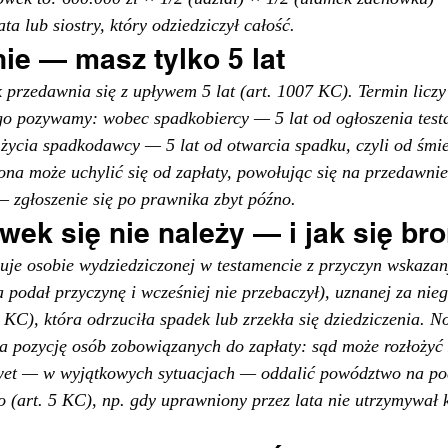
a lub siostry, który odziedziczył całość.
ie — masz tylko 5 lat
przedawnia się z upływem 5 lat (art. 1007 KC). Termin liczy 
ogo pozywamy: wobec spadkobiercy — 5 lat od ogłoszenia tes
życia spadkodawcy — 5 lat od otwarcia spadku, czyli od śmie
ona może uchylić się od zapłaty, powołując się na przedawnien
— zgłoszenie się po prawnika zbyt późno.
ek się nie należy — i jak się bro
uje osobie wydziedziczonej w testamencie z przyczyn wskazan
podał przyczynę i wcześniej nie przebaczył), uznanej za nie
8 KC), która odrzuciła spadek lub zrzekła się dziedziczenia. N
a pozycję osób zobowiązanych do zapłaty: sąd może rozłożyć
awet — w wyjątkowych sytuacjach — oddalić powództwo na po
 (art. 5 KC), np. gdy uprawniony przez lata nie utrzymywał k