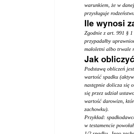
warunkiem, że w danej
przysługuje rodzeństw
Ile wynosi 
Zgodnie z art. 991 § 
przypadałby uprawnion
małoletni albo trwale 
Jak obliczy
Podstawą obliczeń jest
wartość spadku (aktyw
następnie dolicza się 
się przez udział usta
wartość darowizn, któ
zachowku).
Przykład: spadkodawca 
w testamencie powołał
1/2 spadku. Jego zacho