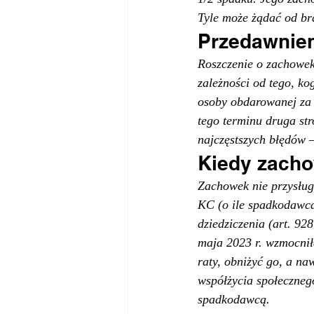
Tyle może żądać od brat
Przedawnien
Roszczenie o zachowek 
zależności od tego, k
osoby obdarowanej za 
tego terminu druga str
najczęstszych błędów 
Kiedy zachow
Zachowek nie przysług
KC (o ile spadkodawca 
dziedziczenia (art. 92
maja 2023 r. wzmocnił
raty, obniżyć go, a n
współżycia społecznego
spadkodawcą.