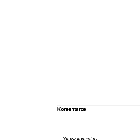
Odrzucenie spadku — jak
Komentarze
uchronić się przed długami
spadkowymi w 2026 roku?
Spadek to nie zawsze majątek —
bywa, że to przede wszystkim długi:
Napisz komentarz...