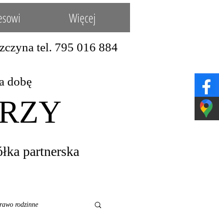
nesowi
Więcej
tel. 795 016 884
y 24/h na dobę
ERZY
a partnerska​​
rawo rodzinne