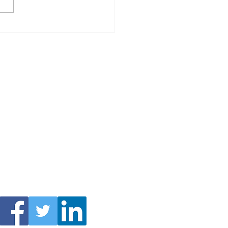
h pomoże uzyskać pełne
odowanie. Zadzwoń: 32 284 13
 | Radca prawny
kancelaria-wylag.com