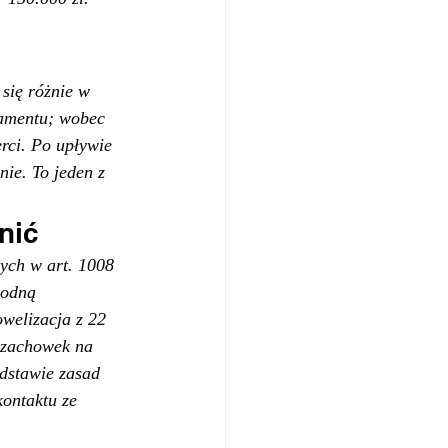
się różnie w 
tamentu; wobec 
rci. Po upływie 
ie. To jeden z 
nić
ych w art. 1008 
godną 
owelizacja z 22 
 zachowek na 
dstawie zasad 
ontaktu ze 