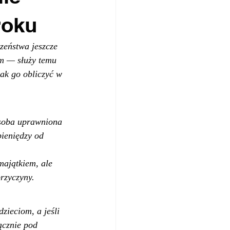
roku
zeństwa jeszcze 
m — służy temu 
ak go obliczyć w 
Osoba uprawniona 
ieniędzy od 
 
majątkiem, ale 
rzyczyny.
ieciom, a jeśli 
cznie pod 