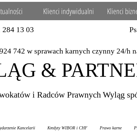
tualności
Klienci indywidualni
Klienci biz
 tel.32 284 13 03 Pszczyna 
742 w sprawach karnych czynn
ĄG & PARTN
wokatów i Radców Prawnych Wyląg spółk
ydarzenie Kancelarii
Kredyty WIBOR i CHF
Prawo karne
P