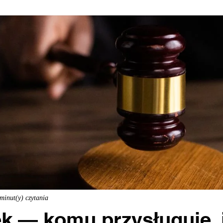
minut(y) czytania
 — komu przysługuje, i