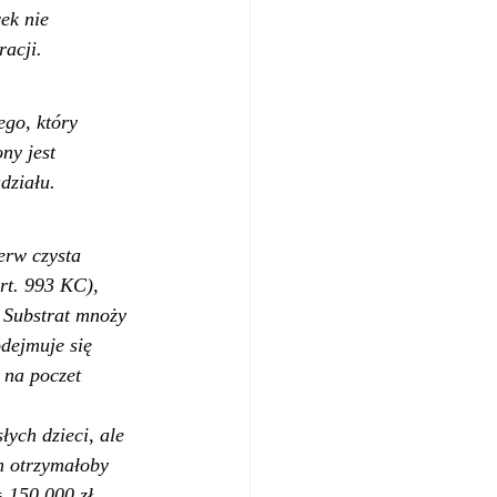
ek nie 
acji.
go, który 
ny jest 
działu.
erw czysta 
rt. 993 KC), 
 Substrat mnoży 
dejmuje się 
 na poczet 
ych dzieci, ale 
m otrzymałoby 
 150.000 zł. 