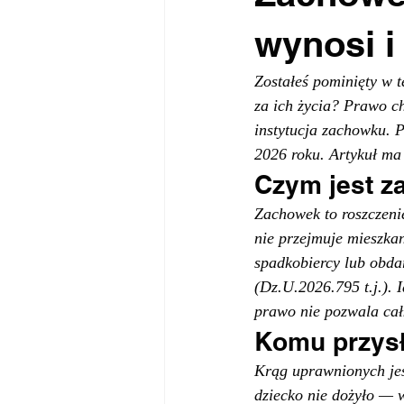
wynosi i
Zostałeś pominięty w t
za ich życia? Prawo c
instytucja zachowku. P
2026 roku. Artykuł ma
Czym jest 
Zachowek to roszczeni
nie przejmuje mieszka
spadkobiercy lub obda
(Dz.U.2026.795 t.j.).
prawo nie pozwala cał
Komu przys
Krąg uprawnionych jes
dziecko nie dożyło —