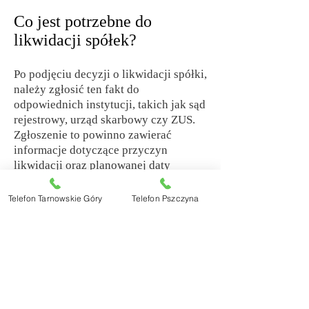
Co jest potrzebne do
likwidacji spółek?
Po podjęciu decyzji o likwidacji spółki,
należy zgłosić ten fakt do
odpowiednich instytucji, takich jak sąd
rejestrowy, urząd skarbowy czy ZUS.
Zgłoszenie to powinno zawierać
informacje dotyczące przyczyn
likwidacji oraz planowanej daty
zakończenia tego procesu.
Jednocześnie, warto pamiętać, że
Telefon Tarnowskie Góry
Telefon Pszczyna
proces likwidacji spółek jest
skomplikowany i wymaga
przestrzegania wielu procedur
prawnych. Z tego względu, warto
skorzystać z pomocy naszych
specjalistów, takich jak doradcy
prawno-podatkowi, którzy pomogą