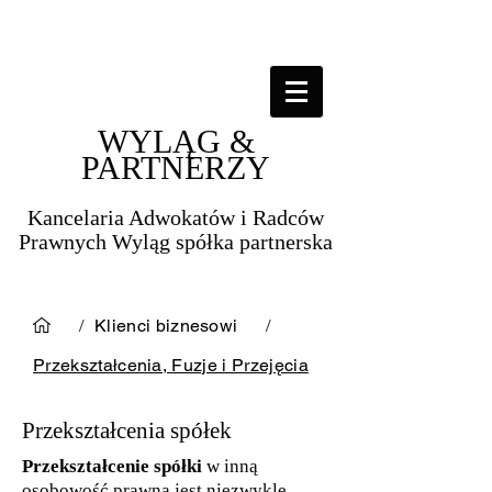
WYLĄG &
PARTNERZY
Kancelaria Adwokatów i Radców
Prawnych Wyląg spółka partnerska​​
/
Klienci biznesowi
/
Przekształcenia, Fuzje i Przejęcia
Przekształcenia spółek
Przekształcenie spółki
w inną
osobowość prawną jest niezwykle