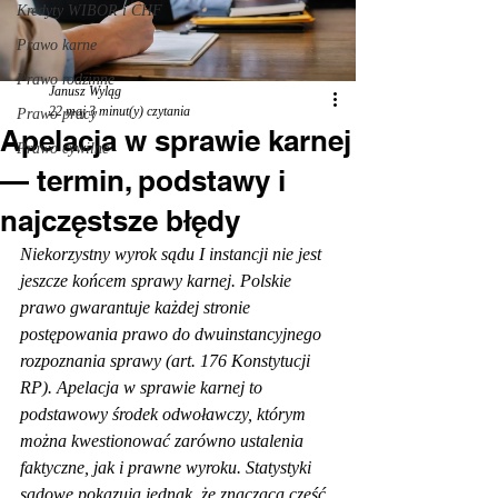
Kredyty WIBOR i CHF
Prawo karne
Prawo rodzinne
Janusz Wyląg
22 maj
3 minut(y) czytania
Prawo pracy
Apelacja w sprawie karnej
Prawo cywilne
— termin, podstawy i
najczęstsze błędy
Niekorzystny wyrok sądu I instancji nie jest 
jeszcze końcem sprawy karnej. Polskie 
prawo gwarantuje każdej stronie 
postępowania prawo do dwuinstancyjnego 
rozpoznania sprawy (art. 176 Konstytucji 
RP). Apelacja w sprawie karnej to 
podstawowy środek odwoławczy, którym 
można kwestionować zarówno ustalenia 
faktyczne, jak i prawne wyroku. Statystyki 
sądowe pokazują jednak, że znacząca część 