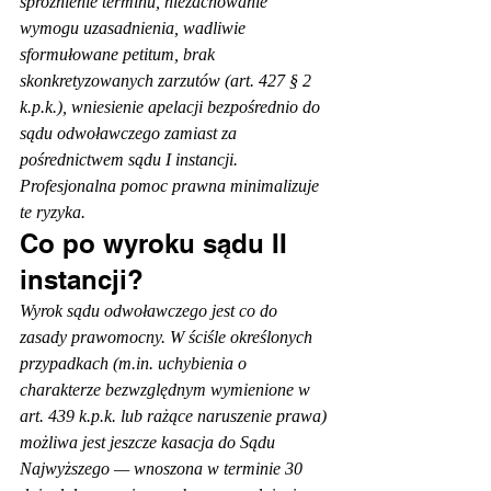
sprożnienie terminu, niezachowanie 
wymogu uzasadnienia, wadliwie 
sformułowane petitum, brak 
skonkretyzowanych zarzutów (art. 427 § 2 
k.p.k.), wniesienie apelacji bezpośrednio do 
sądu odwoławczego zamiast za 
pośrednictwem sądu I instancji. 
Profesjonalna pomoc prawna minimalizuje 
te ryzyka.
Co po wyroku sądu II 
instancji?
Wyrok sądu odwoławczego jest co do 
zasady prawomocny. W ściśle określonych 
przypadkach (m.in. uchybienia o 
charakterze bezwzględnym wymienione w 
art. 439 k.p.k. lub rażące naruszenie prawa) 
możliwa jest jeszcze kasacja do Sądu 
Najwyższego — wnoszona w terminie 30 