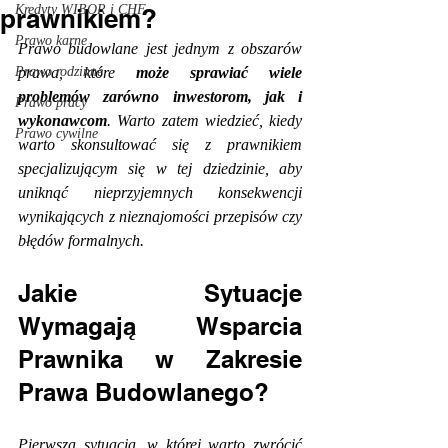
Kredyty WIBOR i CHF
prawnikiem?
Prawo karne
Prawo budowlane jest jednym z obszarów 
Prawo rodzinne
prawa, które 
może sprawiać wiele 
problemów zarówno inwestorom, jak i 
Prawo pracy
wykonawcom
. Warto zatem wiedzieć, kiedy 
Prawo cywilne
warto skonsultować się z prawnikiem 
specjalizującym się w tej dziedzinie, aby 
uniknąć nieprzyjemnych konsekwencji 
wynikających z nieznajomości przepisów czy 
błędów formalnych.
Jakie Sytuacje 
Wymagają Wsparcia 
Prawnika w Zakresie 
Prawa Budowlanego?
Pierwsza sytuacja, w której warto zwrócić 