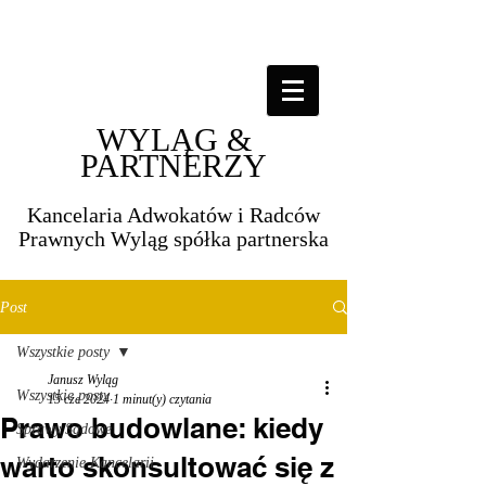
WYLĄG &
PARTNERZY
Kancelaria Adwokatów i Radców
Prawnych Wyląg spółka partnerska​​
Post
Wszystkie posty
Janusz Wyląg
Wszystkie posty
15 cze 2024
1 minut(y) czytania
Prawo budowlane: kiedy
Sprawy Sądowe
warto skonsultować się z
Wydarzenie Kancelarii