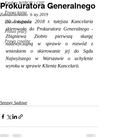
Kredyty WIBOR i CHF
Prokuratora Generalnego
Prawo karne
Zaktualizowano:
6 sty 2019
20 listopada 2018 r. tutejsza Kancelaria 
Prawo rodzinne
skierowała do Prokuratora Generalnego - 
Prawo pracy
Zbigniewa Ziobro pierwszą skargę 
Prawo cywilne
nadzwyczajną w sprawie o rozwód z 
wnioskiem o skierowanie jej do Sądu 
Najwyższego w Warszawie o uchylenie 
wyroku w sprawie Klienta Kancelarii. 
Sprawy Sądowe