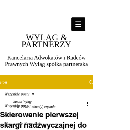
WYLĄG &
PARTNERZY
Kancelaria Adwokatów i Radców
Prawnych Wyląg spółka partnerska​​
Post
Wszystkie posty
Janusz Wyląg
Wszystkie posty
20 lis 2018
1 minut(y) czytania
Skierowanie pierwszej
Sprawy Sądowe
skargi nadzwyczajnej do
Wydarzenie Kancelarii