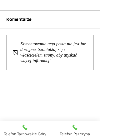
Komentarze
Komentowanie tego posta nie jest już
dostępne. Skontaktuj się z
właścicielem strony, aby uzyskać
więcej informacji.
Kancelaria Adwokatów i Radców
Prawnych Wyląg - Adwokat | Radca
prawny
ul. Opolska 10/1
42-600 Tarnowskie Góry
Telefon Tarnowskie Góry
Telefon Pszczyna
tel.
+48 32 284 13 03