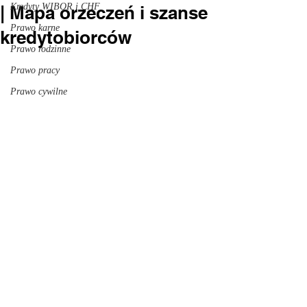
Kredyty WIBOR i CHF
| Mapa orzeczeń i szanse
Prawo karne
kredytobiorców
Prawo rodzinne
Prawo pracy
Prawo cywilne