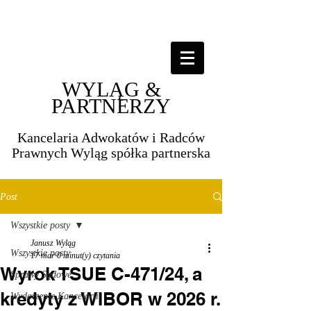
WYLĄG &
PARTNERZY
Kancelaria Adwokatów i Radców
Prawnych Wyląg spółka partnerska​​
Post
Wszystkie posty
Janusz Wyląg
Wszystkie posty
17 mar
0 minut(y) czytania
Wyrok TSUE C-471/24, a
Sprawy Sądowe
kredyty z WIBOR w 2026 r.
Wydarzenie Kancelarii